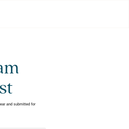
ram
st